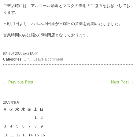
ご来店時には、アルコール消毒とマスクの着用のご協力をお願いしてお
ります。
＊6月1日より、ハルネ小田原が日曜日の営業を再開いたしました。
営業時間のみ短縮の19時閉店となっております。
03. 6月 2020 by STAFF
Categories:
日々
|
Leave a comment
← Previous Post
Next Post →
2026年8月
月
火
水
木
金
土
日
1
2
3
4
5
6
7
8
9
10
11
12
13
14
15
16