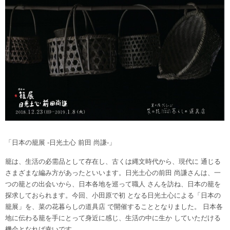
「日本の籠展 -日光土心 前田 尚謙-」
籠は、生活の必需品として存在し、古くは縄文時代から、現代に 通じる
さまざまな編み方があったといいます。日光土心の前田 尚謙さんは、一
つの籠との出会いから、日本各地を巡って職人 さんを訪ね、日本の籠を
探求しておられます。今回、小田原で初 となる日光土心による「日本の
籠展」を、菜の花暮らしの道具店 で開催することとなりました。 日本各
地に伝わる籠を手にとって身近に感じ、生活の中に生か していただける
機会となれば幸いです。