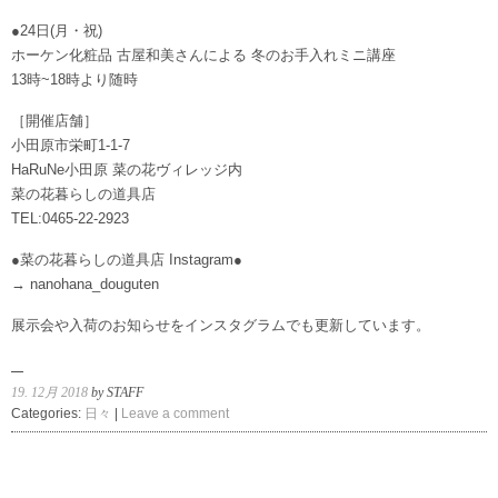
●24日(月・祝)
ホーケン化粧品 古屋和美さんによる 冬のお手入れミニ講座
13時~18時より随時
［開催店舗］
小田原市栄町1-1-7
HaRuNe小田原 菜の花ヴィレッジ内
菜の花暮らしの道具店
TEL:0465-22-2923
●菜の花暮らしの道具店 Instagram●
→ nanohana_douguten
展示会や入荷のお知らせをインスタグラムでも更新しています。
19. 12月 2018
by STAFF
Categories:
日々
|
Leave a comment