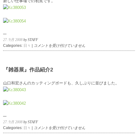
新しい仕事場での初窯です。
は
27. 9月 2008
by STAFF
『雑
Categories:
日々
|
コメントを受け付けていません
器
展』
作
品
『雑器展』作品紹介2
紹
介
山口和宏さんのカッティングボードも、久しぶりに並びました。
3
は
27. 9月 2008
by STAFF
『雑
Categories:
日々
|
コメントを受け付けていません
器