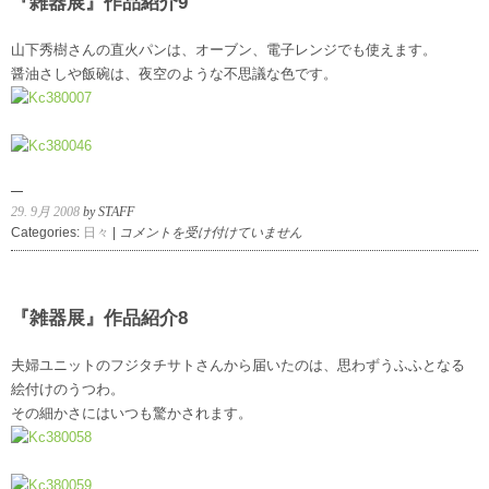
『雑器展』作品紹介9
紹
介
山下秀樹さんの直火パンは、オーブン、電子レンジでも使えます。
10
醤油さしや飯碗は、夜空のような不思議な色です。
は
29. 9月 2008
by STAFF
『雑
Categories:
日々
|
コメントを受け付けていません
器
展』
作
品
『雑器展』作品紹介8
紹
介
夫婦ユニットのフジタチサトさんから届いたのは、思わずうふふとなる
9
絵付けのうつわ。
は
その細かさにはいつも驚かされます。