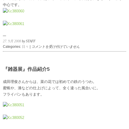
7
中心です。
は
27. 9月 2008
by STAFF
『雑
Categories:
日々
|
コメントを受け付けていません
器
展』
作
品
『雑器展』作品紹介5
紹
介
成田理俊さんからは、菜の花では初めての鉄のうつわ。
6
蜜蝋や、漆などの仕上げによって、全く違った風合いに。
は
フライパンもあります。