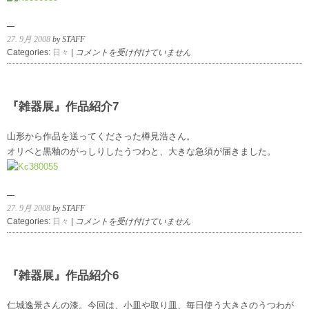
27. 9月 2008
by STAFF
『雑
Categories:
日々
|
コメントを受け付けていません
器
展』
作
品
『雑器展』作品紹介7
紹
介
山形から作品を送ってくださった樽見浩さん。
8
オリベと黒釉のがっしりしたうつわと、大きな急須が届きました。
は
27. 9月 2008
by STAFF
『雑
Categories:
日々
|
コメントを受け付けていません
器
展』
作
品
『雑器展』作品紹介6
紹
介
仁城逸景さんの漆。今回は、小皿や取り皿、毎日使う大きさのうつわが