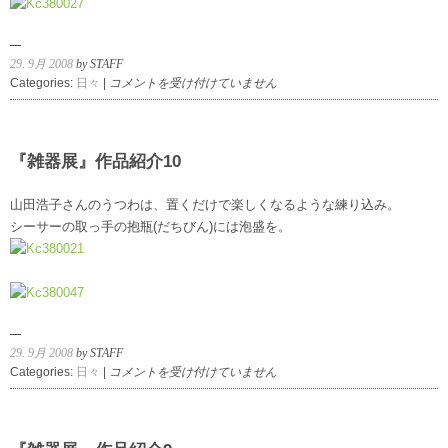
29. 9月 2008
by STAFF
『雑
Categories:
日々
|
コメントを受け付けていません
器
展』
作
品
『雑器展』作品紹介10
紹
介
山田浩子さんのうつわは、置くだけで楽しくなるような練り込み。
11
シーサーの取っ手の抱瓶(だちびん)には泡盛を。
は
29. 9月 2008
by STAFF
『雑
Categories:
日々
|
コメントを受け付けていません
器
展』
作
品