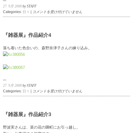
27. 9月 2008
by STAFF
『雑
Categories:
日々
|
コメントを受け付けていません
器
展』
作
品
『雑器展』作品紹介4
紹
介
落ち着いた色合いの、森野奈津子さんの練り込み。
5
は
27. 9月 2008
by STAFF
『雑
Categories:
日々
|
コメントを受け付けていません
器
展』
作
品
『雑器展』作品紹介3
紹
介
野波実さんは、菜の花の隣町にお引っ越し。
4