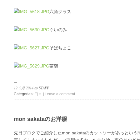
六角グラス
ぐいのみ
そばちょこ
茶碗
12. 9月 2014
by STAFF
Categories:
日々
|
Leave a comment
mon sakataのお洋服
先日ブロクでご紹介したmon sakataのカットソーがあっという