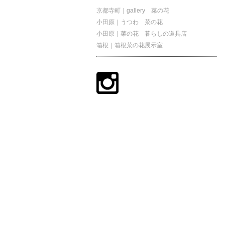
京都寺町｜gallery 菜の花
小田原｜うつわ 菜の花
小田原｜菜の花 暮らしの道具店
箱根｜箱根菜の花展示室