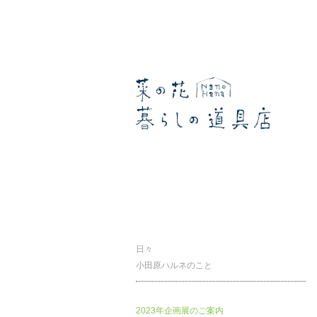
暮らしの道具店
日々
小田原ハルネのこと
2023年企画展のご案内