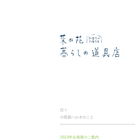
暮らしの道具店
日々
小田原ハルネのこと
2023年企画展のご案内