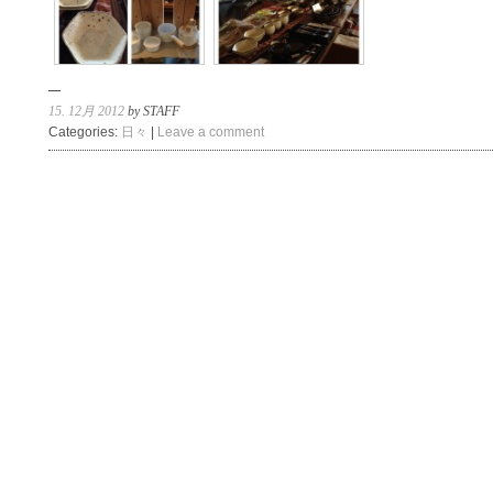
15. 12月 2012
by STAFF
Categories:
日々
|
Leave a comment