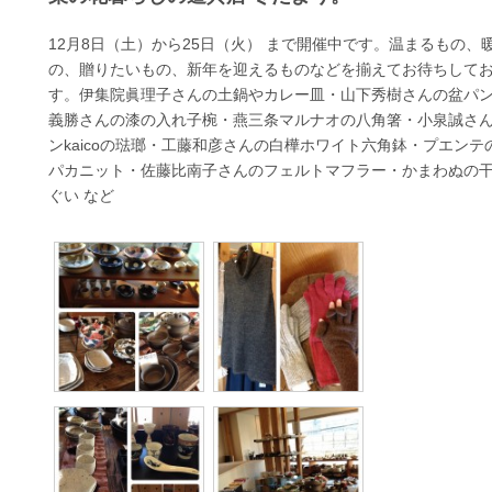
12月8日（土）から25日（火） まで開催中です。温まるもの、
の、贈りたいもの、新年を迎えるものなどを揃えてお待ちして
す。伊集院眞理子さんの土鍋やカレー皿・山下秀樹さんの盆パ
義勝さんの漆の入れ子椀・燕三条マルナオの八角箸・小泉誠さ
ンkaicoの琺瑯・工藤和彦さんの白樺ホワイト六角鉢・プエンテ
パカニット・佐藤比南子さんのフェルトマフラー・かまわぬの
ぐい など