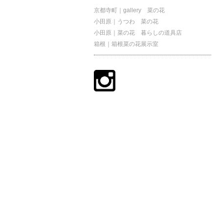
京都寺町｜gallery 菜の花
小田原｜うつわ 菜の花
小田原｜菜の花 暮らしの道具店
箱根｜箱根菜の花展示室