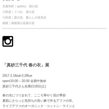
京都寺町｜gallery 菜の花
小田原｜うつわ 菜の花
小田原｜菜の花 暮らしの道具店
箱根｜箱根菜の花展示室
「真砂三千代 春の衣」展
2017.3.18sat-3.28tue
open/10:00 – 20:00 会期中無休
真砂三千代さん在廊日18日(土)
春の光につつまれて、こころ華やぐ花の季節
素肌にさらっと気持ちの良い麻で作るアファの衣。
ライフアファのオーガニック・コットン・ラインと