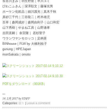
長谷川まみ｜羽生野亜｜早川ユミ
びわこふきん｜深澤彰文｜藤塚光男
ホーケン化粧品｜細川護光｜真木千秋
真砂三千代｜三谷龍二｜村木雄児
百草｜森岡成好｜森岡由利子｜山口和宏
山下秀樹｜やまね工房｜山野邊孝
吉田直嗣｜ 余宮隆｜ 若杉聖子
ワランワヤンモロッコ｜足柄茶
BINhouse｜FLW by 大橋利枝子
gunung｜HPEJapan
monSakata｜omoto
PDFをダウンロード（901KB）
14. 2月 2017 by STAFF
Categories:
日々
|
Leave a comment