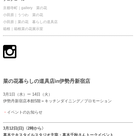
京都寺町｜gallery 菜の花
小田原｜うつわ 菜の花
小田原｜菜の花 暮らしの道具店
箱根｜箱根菜の花展示室
菜の花暮らしの道具店in伊勢丹新宿店
3月1日（水）ー 14日（火）
伊勢丹新宿店本館5階＝キッチンダイニング／プロモーション
・
イベントのお知らせ
3月12日(日)〈2時から〉
真木テキスタイルスタジオ主宰・真木千秋さんトークイベント