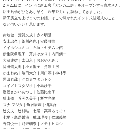
2 月21日に、インドに新工房「ガンガ工房」をオープンする真木さん。
店主髙橋がひとあし早く、昨年12月にお訪ねしてきました。
新工房立ち上げまでのお話、そこで開かれたインド式結婚式のこと
など伺いたいと思います。
赤地健｜荒賀文成｜赤木明登
安土忠久｜荒川尚也｜安藤雅信
イイホシユミコ｜石垣・ヤチムン館
伊集院眞理子｜薄井ゆかり｜内田鋼一
大蔵達雄｜太田憲｜おおやぶみよ
岡田健太郎｜小原聖子｜角漆工房
かまわぬ｜亀田大介｜川口淳｜神林學
黒田泰蔵｜クロヌマタカトシ
コイズミスタジオ｜小島鉄平
匙屋さかいあつし｜佐藤比南子
猿山修｜菅岡久美子｜杉本光俊
スナ フジタ｜角居康宏｜佃真吾
辻文夫｜辻村唯｜七尾・高澤ろうそく
七尾・鳥居醤油｜成田理俊｜仁城義勝
野口悦士｜能登朝奈｜ノモトヒロシ