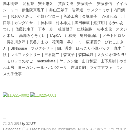
赤木明登｜ 足柄茶｜安土忠久｜ 荒賀文成｜安藤明子｜ 安藤雅信｜イイホ
シユミコ｜伊集院真理子｜ 井山三希子｜岩沢達｜ウスタニミホ｜内田鋼
一｜おおやぶみよ｜小野セツロー｜角漆工房｜金塚晴子｜ かまわぬ｜川
口淳｜カンダミサコ｜神林學｜村木雄児｜黒田泰蔵｜鯉江明｜さかいあ
つし｜ 佐藤比南子｜下本一歩｜ 後藤桃子｜仁城義勝｜ 杉本光俊｜スタジ
オ木瓜｜ 高澤ろうそく店｜TAjiKA｜辻和美｜鳥居醤油店｜ノモトヒロシ
｜長谷川奈津｜長谷川まみ｜花岡隆｜早川ユミ｜広瀬寛子｜びわこふき
ん｜BINhouse｜フジタチサト｜細川護光｜ほっこり小豆パック｜真木千
秋｜マルファクトリー｜三谷龍二｜森玄子｜森岡成好｜スタジオGENPU
｜モロッコのかご｜monsakata｜ヤチムン館｜山口和宏｜山下秀樹｜やま
ね工房｜ヨーガンレール・ババグーリ｜吉田直嗣｜ライフアファ｜ラオ
スの手仕事
25. 2月 2011
by STAFF
Categories:
日々
| Tags:
BINhouse
,
monsakata
,
TAjiKA
,
イイホシユミコ
,
ウスタ