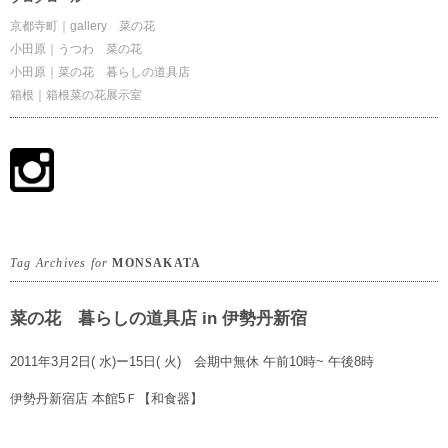
京都寺町｜gallery 菜の花
小田原｜うつわ 菜の花
小田原｜菜の花 暮らしの道具店
箱根｜箱根菜の花展示室
Tag Archives for
MONSAKATA
菜の花 暮らしの道具店 in 伊勢丹新宿
2011年3月2日( 水)ー15日( 火) 会期中無休 午前10時~ 午後8時
伊勢丹新宿店 本館5Ｆ【和食器】