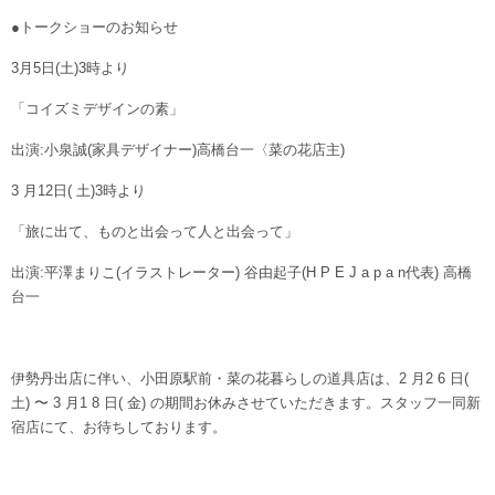
●トークショーのお知らせ
3月5日(土)3時より
「コイズミデザインの素」
出演:小泉誠(家具デザイナー)高橋台一〈菜の花店主)
3 月12日( 土)3時より
「旅に出て、ものと出会って人と出会って」
出演:平澤まりこ(イラストレーター) 谷由起子(H P E J a p a n代表) 高橋
台一
伊勢丹出店に伴い、小田原駅前・菜の花暮らしの道具店は、2 月2 6 日(
土) 〜 3 月1 8 日( 金) の期間お休みさせていただきます。スタッフ一同新
宿店にて、お待ちしております。