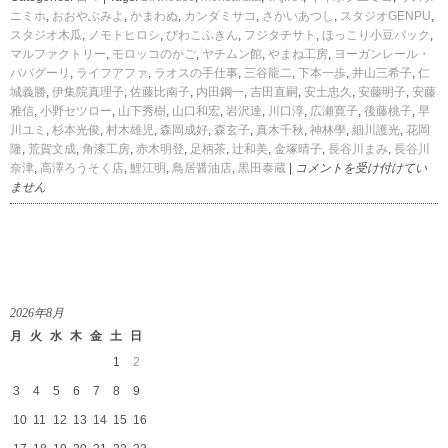
ニミホ
,
おおやぶみよ
,
かまわぬ
,
カンダミサコ
,
さかいあつし
,
スタジオGENPU
,
スタジオ木瓜
,
ノモトヒロシ
,
びわこふきん
,
フジタチサト
,
ほっこり小豆パック
,
マルファクトリー
,
モロッコのかご
,
ヤチムン館
,
やまね工房
,
ヨーガンレール・
ババグーリ
,
ライフアファ
,
ラオスの手仕事
,
三谷龍二
,
下本一歩
,
井山三希子
,
仁
城義勝
,
伊集院真理子
,
佐藤比南子
,
内田鋼一
,
吉田直嗣
,
安土忠久
,
安藤明子
,
安藤
雅信
,
小野セツロー
,
山下秀樹
,
山口和宏
,
岩沢達
,
川口淳
,
広瀬寛子
,
後藤桃子
,
早
川ユミ
,
杉本光俊
,
村木雄児
,
森岡成好
,
森玄子
,
真木千秋
,
神林學
,
細川護光
,
花岡
隆
,
荒賀文成
,
角漆工房
,
赤木明登
,
足柄茶
,
辻和美
,
金塚晴子
,
長谷川まみ
,
長谷川
菜
奈津
,
高澤ろうそく店
,
鯉江明
,
鳥居醤油店
,
黒田泰蔵
|
コメントを受け付けてい
の
ません
花
暮
ら
し
の
道
2026年8月
具
月
火
水
木
金
土
日
店
in
1
2
伊
3
4
5
6
7
8
9
勢
丹
10
11
12
13
14
15
16
新