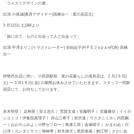
「コイズミデザインの素」
出演:小泉誠(家具デザイナー)高橋台一〈菜の花店主)
3 月12日( 土)3時より
「旅に出て、ものと出会って人と出会って」
出演:平澤まりこ(イラストレーター) 谷由起子(H P E J a p a n代表) 高橋
台一
伊勢丹出店に伴い、小田原駅前・菜の花暮らしの道具店は、2 月2 6 日(
土) 〜 3 月1 8 日( 金) の期間お休みさせていただきます。スタッフ一同新
宿店にて、お待ちしております。
赤木明登｜ 足柄茶｜安土忠久｜ 荒賀文成｜安藤明子｜ 安藤雅信｜イイホ
シユミコ｜伊集院真理子｜ 井山三希子｜岩沢達｜ウスタニミホ｜内田鋼
一｜おおやぶみよ｜小野セツロー｜角漆工房｜金塚晴子｜ かまわぬ｜川
口淳｜カンダミサコ｜神林學｜村木雄児｜黒田泰蔵｜鯉江明｜さかいあ