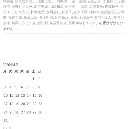
城義勝
,
伊集院真理子
,
佐藤比南子
,
内田鋼一
,
吉田直嗣
,
安土忠久
,
安藤明子
,
安藤
雅信
,
小野セツロー
,
山下秀樹
,
山口和宏
,
岩沢達
,
川口淳
,
広瀬寛子
,
後藤桃子
,
早
川ユミ
,
杉本光俊
,
村木雄児
,
森岡成好
,
森玄子
,
真木千秋
,
神林學
,
細川護光
,
花岡
隆
,
荒賀文成
,
角漆工房
,
赤木明登
,
足柄茶
,
辻和美
,
金塚晴子
,
長谷川まみ
,
長谷川
菜
奈津
,
高澤ろうそく店
,
鯉江明
,
鳥居醤油店
,
黒田泰蔵
|
コメントを受け付けてい
の
ません
花
暮
ら
し
の
道
2026年8月
具
月
火
水
木
金
土
日
店
in
1
2
伊
3
4
5
6
7
8
9
勢
丹
10
11
12
13
14
15
16
新
17
18
19
20
21
22
23
宿
は
24
25
26
27
28
29
30
31
« 7月