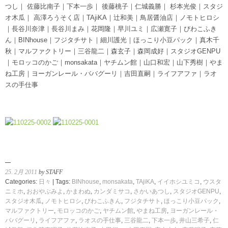
つし｜ 佐藤比南子｜下本一歩｜ 後藤桃子｜仁城義勝｜ 杉本光俊｜スタジ
オ木瓜｜ 高澤ろうそく店｜TAjiKA｜辻和美｜鳥居醤油店｜ノモトヒロシ
｜長谷川奈津｜長谷川まみ｜花岡隆｜早川ユミ｜広瀬寛子｜びわこふき
ん｜BINhouse｜フジタチサト｜細川護光｜ほっこり小豆パック｜真木千
秋｜マルファクトリー｜三谷龍二｜森玄子｜森岡成好｜スタジオGENPU
｜モロッコのかご｜monsakata｜ヤチムン館｜山口和宏｜山下秀樹｜やま
ね工房｜ヨーガンレール・ババグーリ｜吉田直嗣｜ライフアファ｜ラオ
スの手仕事
25. 2月 2011
by STAFF
Categories:
日々
| Tags:
BINhouse
,
monsakata
,
TAjiKA
,
イイホシユミコ
,
ウスタ
ニミホ
,
おおやぶみよ
,
かまわぬ
,
カンダミサコ
,
さかいあつし
,
スタジオGENPU
,
スタジオ木瓜
,
ノモトヒロシ
,
びわこふきん
,
フジタチサト
,
ほっこり小豆パック
,
マルファクトリー
,
モロッコのかご
,
ヤチムン館
,
やまね工房
,
ヨーガンレール・
ババグーリ
,
ライフアファ
,
ラオスの手仕事
,
三谷龍二
,
下本一歩
,
井山三希子
,
仁