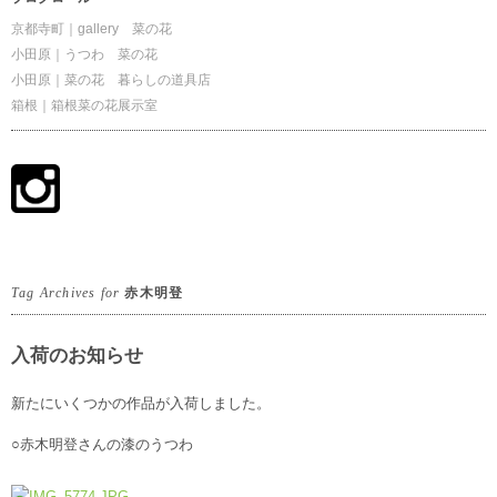
京都寺町｜gallery 菜の花
小田原｜うつわ 菜の花
小田原｜菜の花 暮らしの道具店
箱根｜箱根菜の花展示室
Tag Archives for
赤木明登
入荷のお知らせ
新たにいくつかの作品が入荷しました。
○赤木明登さんの漆のうつわ