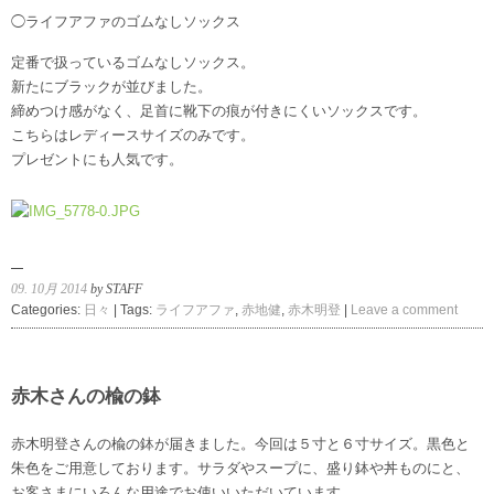
◯ライフアファのゴムなしソックス
定番で扱っているゴムなしソックス。
新たにブラックが並びました。
締めつけ感がなく、足首に靴下の痕が付きにくいソックスです。
こちらはレディースサイズのみです。
プレゼントにも人気です。
09. 10月 2014
by STAFF
Categories:
日々
| Tags:
ライフアファ
,
赤地健
,
赤木明登
|
Leave a comment
赤木さんの楡の鉢
赤木明登さんの楡の鉢が届きました。今回は５寸と６寸サイズ。黒色と
朱色をご用意しております。サラダやスープに、盛り鉢や丼ものにと、
お客さまにいろんな用途でお使いいただいています。