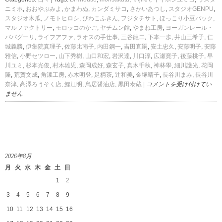
ニミホ
,
おおやぶみよ
,
かまわぬ
,
カンダミサコ
,
さかいあつし
,
スタジオGENPU
,
スタジオ木瓜
,
ノモトヒロシ
,
びわこふきん
,
フジタチサト
,
ほっこり小豆パック
,
マルファクトリー
,
モロッコのかご
,
ヤチムン館
,
やまね工房
,
ヨーガンレール・
ババグーリ
,
ライフアファ
,
ラオスの手仕事
,
三谷龍二
,
下本一歩
,
井山三希子
,
仁
城義勝
,
伊集院真理子
,
佐藤比南子
,
内田鋼一
,
吉田直嗣
,
安土忠久
,
安藤明子
,
安藤
雅信
,
小野セツロー
,
山下秀樹
,
山口和宏
,
岩沢達
,
川口淳
,
広瀬寛子
,
後藤桃子
,
早
川ユミ
,
杉本光俊
,
村木雄児
,
森岡成好
,
森玄子
,
真木千秋
,
神林學
,
細川護光
,
花岡
隆
,
荒賀文成
,
角漆工房
,
赤木明登
,
足柄茶
,
辻和美
,
金塚晴子
,
長谷川まみ
,
長谷川
菜
奈津
,
高澤ろうそく店
,
鯉江明
,
鳥居醤油店
,
黒田泰蔵
|
コメントを受け付けてい
の
ません
花
暮
ら
し
の
道
2026年8月
具
月
火
水
木
金
土
日
店
in
1
2
伊
3
4
5
6
7
8
9
勢
丹
10
11
12
13
14
15
16
新