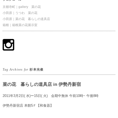
京都寺町｜gallery 菜の花
小田原｜うつわ 菜の花
小田原｜菜の花 暮らしの道具店
箱根｜箱根菜の花展示室
Tag Archives for
杉本光俊
菜の花 暮らしの道具店 in 伊勢丹新宿
2011年3月2日( 水)ー15日( 火) 会期中無休 午前10時~ 午後8時
伊勢丹新宿店 本館5Ｆ【和食器】