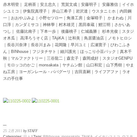
赤木明登｜ 足柄茶｜安土忠久｜ 荒賀文成｜安藤明子｜ 安藤雅信｜イイホ
シユミコ｜伊集院真理子｜ 井山三希子｜岩沢達｜ウスタニミホ｜内田鋼
一｜おおやぶみよ｜小野セツロー｜角漆工房｜金塚晴子｜ かまわぬ｜川
口淳｜カンダミサコ｜神林學｜村木雄児｜黒田泰蔵｜鯉江明｜さかいあ
つし｜ 佐藤比南子｜下本一歩｜ 後藤桃子｜仁城義勝｜ 杉本光俊｜スタジ
オ木瓜｜ 高澤ろうそく店｜TAjiKA｜辻和美｜鳥居醤油店｜ノモトヒロシ
｜長谷川奈津｜長谷川まみ｜花岡隆｜早川ユミ｜広瀬寛子｜びわこふき
ん｜BINhouse｜フジタチサト｜細川護光｜ほっこり小豆パック｜真木千
秋｜マルファクトリー｜三谷龍二｜森玄子｜森岡成好｜スタジオGENPU
｜モロッコのかご｜monsakata｜ヤチムン館｜山口和宏｜山下秀樹｜やま
ね工房｜ヨーガンレール・ババグーリ｜吉田直嗣｜ライフアファ｜ラオ
スの手仕事
25. 2月 2011
by STAFF
Categories:
日々
| Tags:
BINhouse
,
monsakata
,
TAjiKA
,
イイホシユミコ
,
ウスタ