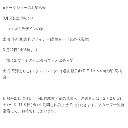
●トークショーのお知らせ
3月5日(土)3時より
「コイズミデザインの素」
出演:小泉誠(家具デザイナー)高橋台一〈菜の花店主)
3 月12日( 土)3時より
「旅に出て、ものと出会って人と出会って」
出演:平澤まりこ(イラストレーター) 谷由起子(H P E J a p a n代表) 高橋
台一
伊勢丹出店に伴い、小田原駅前・菜の花暮らしの道具店は、2 月2 6 日(
土) 〜 3 月1 8 日( 金) の期間お休みさせていただきます。スタッフ一同新
宿店にて、お待ちしております。