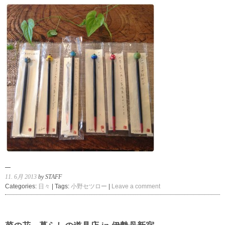
11. 6月 2013
by STAFF
Categories:
日々
| Tags:
小野セツロー
|
Leave a comment