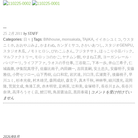
25. 2月 2011
by STAFF
Categories:
日々
| Tags:
BINhouse
,
monsakata
,
TAjiKA
,
イイホシユミコ
,
ウスタ
ニミホ
,
おおやぶみよ
,
かまわぬ
,
カンダミサコ
,
さかいあつし
,
スタジオGENPU
,
スタジオ木瓜
,
ノモトヒロシ
,
びわこふきん
,
フジタチサト
,
ほっこり小豆パック
,
マルファクトリー
,
モロッコのかご
,
ヤチムン館
,
やまね工房
,
ヨーガンレール・
ババグーリ
,
ライフアファ
,
ラオスの手仕事
,
三谷龍二
,
下本一歩
,
井山三希子
,
仁
城義勝
,
伊集院真理子
,
佐藤比南子
,
内田鋼一
,
吉田直嗣
,
安土忠久
,
安藤明子
,
安藤
雅信
,
小野セツロー
,
山下秀樹
,
山口和宏
,
岩沢達
,
川口淳
,
広瀬寛子
,
後藤桃子
,
早
川ユミ
,
杉本光俊
,
村木雄児
,
森岡成好
,
森玄子
,
真木千秋
,
神林學
,
細川護光
,
花岡
隆
,
荒賀文成
,
角漆工房
,
赤木明登
,
足柄茶
,
辻和美
,
金塚晴子
,
長谷川まみ
,
長谷川
菜
奈津
,
高澤ろうそく店
,
鯉江明
,
鳥居醤油店
,
黒田泰蔵
|
コメントを受け付けてい
の
ません
花
暮
ら
し
の
道
2026年8月