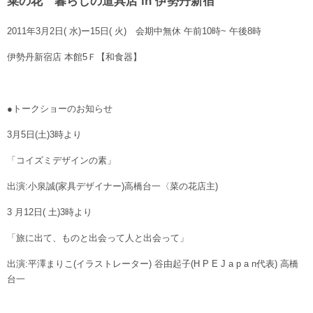
菜の花 暮らしの道具店 in 伊勢丹新宿
2011年3月2日( 水)ー15日( 火) 会期中無休 午前10時~ 午後8時
伊勢丹新宿店 本館5Ｆ【和食器】
●トークショーのお知らせ
3月5日(土)3時より
「コイズミデザインの素」
出演:小泉誠(家具デザイナー)高橋台一〈菜の花店主)
3 月12日( 土)3時より
「旅に出て、ものと出会って人と出会って」
出演:平澤まりこ(イラストレーター) 谷由起子(H P E J a p a n代表) 高橋
台一