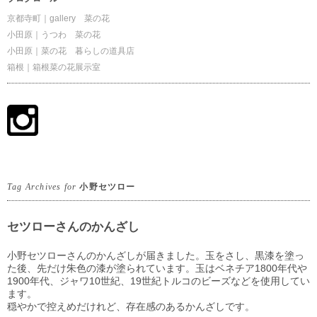
京都寺町｜gallery 菜の花
小田原｜うつわ 菜の花
小田原｜菜の花 暮らしの道具店
箱根｜箱根菜の花展示室
Tag Archives for
小野セツロー
セツローさんのかんざし
小野セツローさんのかんざしが届きました。玉をさし、黒漆を塗っ
た後、先だけ朱色の漆が塗られています。玉はベネチア1800年代や
1900年代、ジャワ10世紀、19世紀トルコのビーズなどを使用してい
ます。
穏やかで控えめだけれど、存在感のあるかんざしです。