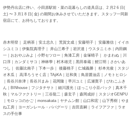
伊勢丹出店に伴い、小田原駅前・菜の花暮らしの道具店は、2 月2 6 日(
土) 〜 3 月1 8 日( 金) の期間お休みさせていただきます。スタッフ一同新
宿店にて、お待ちしております。
赤木明登｜ 足柄茶｜安土忠久｜ 荒賀文成｜安藤明子｜ 安藤雅信｜イイホ
シユミコ｜伊集院真理子｜ 井山三希子｜岩沢達｜ウスタニミホ｜内田鋼
一｜おおやぶみよ｜小野セツロー｜角漆工房｜金塚晴子｜ かまわぬ｜川
口淳｜カンダミサコ｜神林學｜村木雄児｜黒田泰蔵｜鯉江明｜さかいあ
つし｜ 佐藤比南子｜下本一歩｜ 後藤桃子｜仁城義勝｜ 杉本光俊｜スタジ
オ木瓜｜ 高澤ろうそく店｜TAjiKA｜辻和美｜鳥居醤油店｜ノモトヒロシ
｜長谷川奈津｜長谷川まみ｜花岡隆｜早川ユミ｜広瀬寛子｜びわこふき
ん｜BINhouse｜フジタチサト｜細川護光｜ほっこり小豆パック｜真木千
秋｜マルファクトリー｜三谷龍二｜森玄子｜森岡成好｜スタジオGENPU
｜モロッコのかご｜monsakata｜ヤチムン館｜山口和宏｜山下秀樹｜やま
ね工房｜ヨーガンレール・ババグーリ｜吉田直嗣｜ライフアファ｜ラオ
スの手仕事