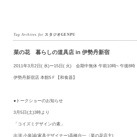
Tag Archives for
スタジオGENPU
菜の花 暮らしの道具店 in 伊勢丹新宿
2011年3月2日( 水)ー15日( 火) 会期中無休 午前10時~ 午後8時
伊勢丹新宿店 本館5Ｆ【和食器】
●トークショーのお知らせ
3月5日(土)3時より
「コイズミデザインの素」
出演:小泉誠(家具デザイナー)高橋台一〈菜の花店主)