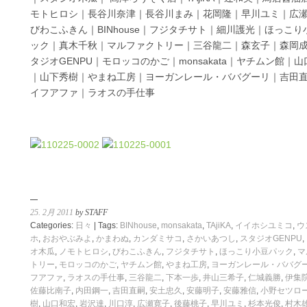
モトヒロシ｜長谷川奈津｜長谷川まみ｜花岡隆｜早川ユミ｜広
びわこふきん｜BINhouse｜フジタチサト｜細川護光｜ほっこり
ック｜真木千秋｜マルファクトリー｜三谷龍二｜森玄子｜森岡
タジオGENPU｜モロッコのかご｜monsakata｜ヤチムン館｜
｜山下秀樹｜やまね工房｜ヨーガンレール・ババグーリ｜吉田
イフアファ｜ラオスの手仕事
25. 2月 2011
by STAFF
Categories:
日々
| Tags:
BINhouse
,
monsakata
,
TAjiKA
,
イイホシユミコ
,
ウ
ホ
,
おおやぶみよ
,
かまわぬ
,
カンダミサコ
,
さかいあつし
,
スタジオGENPU
,
オ木瓜
,
ノモトヒロシ
,
びわこふきん
,
フジタチサト
,
ほっこり小豆パック
,
マ
トリー
,
モロッコのかご
,
ヤチムン館
,
やまね工房
,
ヨーガンレール・ババグ
フアファ
,
ラオスの手仕事
,
三谷龍二
,
下本一歩
,
井山三希子
,
仁城義勝
,
伊集
佐藤比南子
,
内田鋼一
,
吉田直嗣
,
安土忠久
,
安藤明子
,
安藤雅信
,
小野セツロ
樹
,
山口和宏
,
岩沢達
,
川口淳
,
広瀬寛子
,
後藤桃子
,
早川ユミ
,
杉本光俊
,
村木