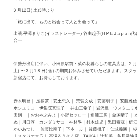
3 月12日( 土)3時より
「旅に出て、ものと出会って人と出会って」
出演:平澤まりこ(イラストレーター) 谷由起子(H P E J a p a n代
台一
伊勢丹出店に伴い、小田原駅前・菜の花暮らしの道具店は、2 月2 
土) 〜 3 月1 8 日( 金) の期間お休みさせていただきます。スタ
新宿店にて、お待ちしております。
赤木明登｜ 足柄茶｜安土忠久｜ 荒賀文成｜安藤明子｜ 安藤雅
ホシユミコ｜伊集院真理子｜ 井山三希子｜岩沢達｜ウスタニミ
田鋼一｜おおやぶみよ｜小野セツロー｜角漆工房｜金塚晴子｜ 
ぬ｜川口淳｜カンダミサコ｜神林學｜村木雄児｜黒田泰蔵｜鯉
かいあつし｜ 佐藤比南子｜下本一歩｜ 後藤桃子｜仁城義勝｜ 
｜スタジオ木瓜｜ 高澤ろうそく店｜TAjiKA｜辻和美｜鳥居醤油