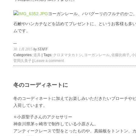
ヨーガンレール、ババグーリのフルナのかご
石鹸やハンカチなどを詰めてプレゼントに、というお客様も多
ムです。
30. 1月 2015
by STAFF
Categories:
道具
| Tags:
クロヌマタカトシ
,
ヨーガンレール
,
佐藤比南子
,
小
菅岡久美子
|
Leave a comment
冬のコーディネートに
冬のコーディネートに加えてお楽しみいただきたいブローチや
入荷しています。
⚪︎小原聖子さんのアクセサリー
神奈川県茅ヶ崎市で制作している小原さん。
アンティークレースで型をとったものや、真鍮板をトントン、