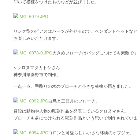
叩いて模様をつけたものなどが並びました。
リング型のピアスはパーツが外せるので、ペンダントヘッドな
お楽しみいただけます。
大きめブローチはバッグにつけても素敵で
⚪︎クロヌマタカトシさん
神奈川県秦野市で制作。
一点一点、手彫りの木のブローチと小さな林檎が届きました。
白鳥と三日月のブローチ。
普段は動物や人物の彫刻作品を発表しているクロヌマさん。
ブローチも身につけられる彫刻作品という思いで制作されてい
コロンと可愛らしい小さな林檎のオブジェ。