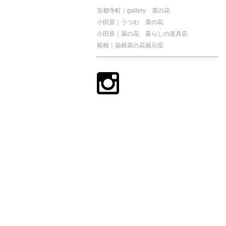
京都寺町｜gallery 菜の花
小田原｜うつわ 菜の花
小田原｜菜の花 暮らしの道具店
箱根｜箱根菜の花展示室