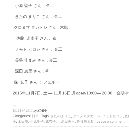
小原 聖子 さん : 金工
きたの まりこ さん : 金工
クロヌマ タカトシ さん : 木彫
佐藤 比南子 さん : 布
ノモト ヒロシ さん : 金工
長谷川 まみ さん : 金工
深田 恵里 さん : 革
森 玄子 さん : フェルト
2015年11月7日. 土 ― 11月16日.月open/10:00― 20:00 会期
10. 11月 2015
by STAFF
Categories:
日々
| Tags:
きたのまりこ
,
クロヌマタカトシ
,
ノモトヒロシ
,
佐
子
,
太田憲
,
小原聖子
,
森玄子、
,
深田恵里
,
長谷川まみ
|
Leave a comment