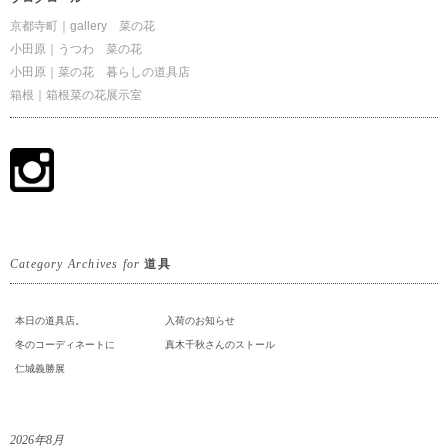
京都寺町｜gallery 菜の花
小田原｜うつわ 菜の花
小田原｜菜の花 暮らしの道具店
箱根｜箱根菜の花展示室
Category Archives for
道具
本日の道具店。
入荷のお知らせ
冬のコーディネートに
真木千秋さんのストール
仁城義勝展
2026年8月