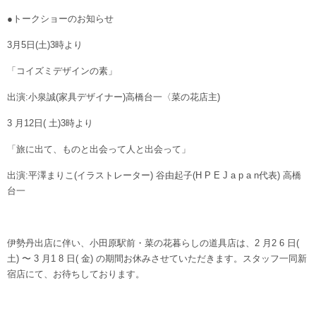
●トークショーのお知らせ
3月5日(土)3時より
「コイズミデザインの素」
出演:小泉誠(家具デザイナー)高橋台一〈菜の花店主)
3 月12日( 土)3時より
「旅に出て、ものと出会って人と出会って」
出演:平澤まりこ(イラストレーター) 谷由起子(H P E J a p a n代表) 高橋
台一
伊勢丹出店に伴い、小田原駅前・菜の花暮らしの道具店は、2 月2 6 日(
土) 〜 3 月1 8 日( 金) の期間お休みさせていただきます。スタッフ一同新
宿店にて、お待ちしております。