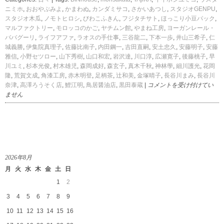
ニミホ
,
おおやぶみよ
,
かまわぬ
,
カンダミサコ
,
さかいあつし
,
スタジオGENPU
,
スタジオ木瓜
,
ノモトヒロシ
,
びわこふきん
,
フジタチサト
,
ほっこり小豆パック
,
マルファクトリー
,
モロッコのかご
,
ヤチムン館
,
やまね工房
,
ヨーガンレール・
ババグーリ
,
ライフアファ
,
ラオスの手仕事
,
三谷龍二
,
下本一歩
,
井山三希子
,
仁
城義勝
,
伊集院真理子
,
佐藤比南子
,
内田鋼一
,
吉田直嗣
,
安土忠久
,
安藤明子
,
安藤
雅信
,
小野セツロー
,
山下秀樹
,
山口和宏
,
岩沢達
,
川口淳
,
広瀬寛子
,
後藤桃子
,
早
川ユミ
,
杉本光俊
,
村木雄児
,
森岡成好
,
森玄子
,
真木千秋
,
神林學
,
細川護光
,
花岡
隆
,
荒賀文成
,
角漆工房
,
赤木明登
,
足柄茶
,
辻和美
,
金塚晴子
,
長谷川まみ
,
長谷川
菜
奈津
,
高澤ろうそく店
,
鯉江明
,
鳥居醤油店
,
黒田泰蔵
|
コメントを受け付けてい
の
ません
花
暮
ら
し
の
道
2026年8月
具
月
火
水
木
金
土
日
店
in
1
2
伊
3
4
5
6
7
8
9
勢
丹
10
11
12
13
14
15
16
新