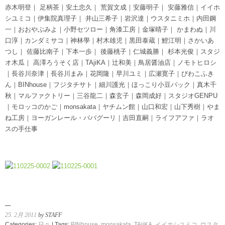
赤木明登｜ 足柄茶｜安土忠久｜ 荒賀文成｜安藤明子｜ 安藤雅信｜イイホ
シユミコ｜伊集院真理子｜ 井山三希子｜岩沢達｜ウスタニミホ｜内田鋼
一｜おおやぶみよ｜小野セツロー｜角漆工房｜金塚晴子｜ かまわぬ｜川
口淳｜カンダミサコ｜神林學｜村木雄児｜黒田泰蔵｜鯉江明｜さかいあ
つし｜ 佐藤比南子｜下本一歩｜ 後藤桃子｜仁城義勝｜ 杉本光俊｜スタジ
オ木瓜｜ 高澤ろうそく店｜TAjiKA｜辻和美｜鳥居醤油店｜ノモトヒロシ
｜長谷川奈津｜長谷川まみ｜花岡隆｜早川ユミ｜広瀬寛子｜びわこふき
ん｜BINhouse｜フジタチサト｜細川護光｜ほっこり小豆パック｜真木千
秋｜マルファクトリー｜三谷龍二｜森玄子｜森岡成好｜スタジオGENPU
｜モロッコのかご｜monsakata｜ヤチムン館｜山口和宏｜山下秀樹｜やま
ね工房｜ヨーガンレール・ババグーリ｜吉田直嗣｜ライフアファ｜ラオ
スの手仕事
25. 2月 2011
by STAFF
Categories:
日々
| Tags:
BINhouse
,
monsakata
,
TAjiKA
,
イイホシユミコ
,
ウスタ