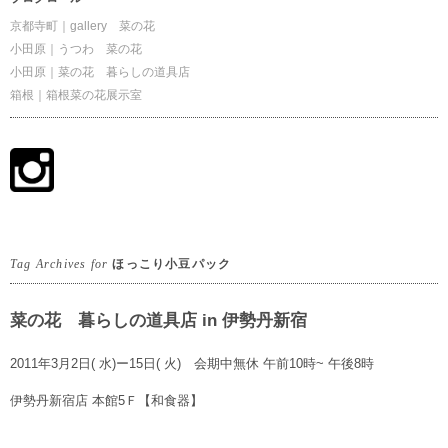
京都寺町｜gallery 菜の花
小田原｜うつわ 菜の花
小田原｜菜の花 暮らしの道具店
箱根｜箱根菜の花展示室
Tag Archives for
ほっこり小豆パック
菜の花 暮らしの道具店 in 伊勢丹新宿
2011年3月2日( 水)ー15日( 火) 会期中無休 午前10時~ 午後8時
伊勢丹新宿店 本館5Ｆ【和食器】