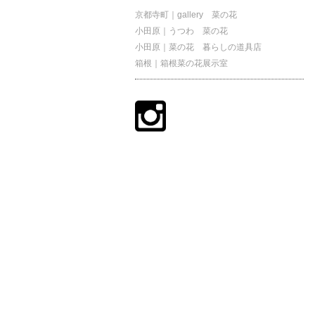
京都寺町｜gallery 菜の花
小田原｜うつわ 菜の花
小田原｜菜の花 暮らしの道具店
箱根｜箱根菜の花展示室