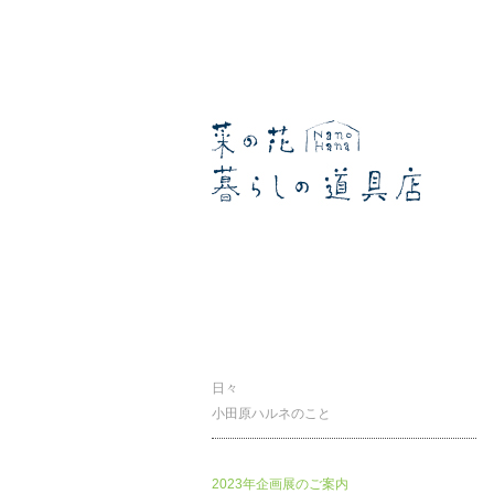
暮らしの道具店
日々
小田原ハルネのこと
2023年企画展のご案内