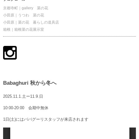
京都寺町｜gallery 菜の花
小田原｜うつわ 菜の花
小田原｜菜の花 暮らしの道具店
箱根｜箱根菜の花展示室
Babaghuri 秋から冬へ
2025.11.1.土ー11.9.日
10:00-20:00 会期中無休
1日(土)にはババグーリスタッフが来店されます