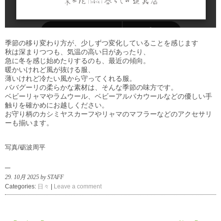
季節の移り変わり方が、少しずつ変化していることを感じます
秋は深まりつつも、気温の高い日があったり、
急に冬を感じ始めたりするのも、最近の傾向。
暖かいけれど風が抜ける服、
薄いけれど冷たい風から守ってくれる服。
ババグーリの柔らかな素材は、そんな季節の味方です。
ベビーリャマやラムウール、ベビーアルパカウールなどの優しい手
触りを確かめにお越しください。
お守り柄のカシミヤスカーフやリャマのマフラーなどのアクセサリ
ーも揃います。
写真/砺波周平
29. 10月 2025 by STAFF
Categories:
日々
|
Leave a comment