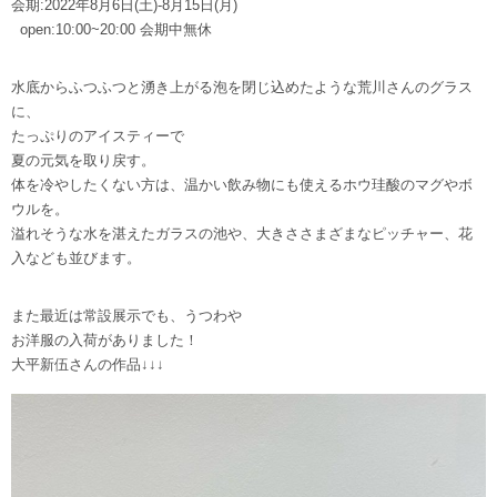
会期:2022年8月6日(土)-8月15日(月)
open:10:00~20:00 会期中無休
水底からふつふつと湧き上がる泡を閉じ込めたような荒川さんのグラス
に、
たっぷりのアイスティーで
夏の元気を取り戻す。
体を冷やしたくない方は、温かい飲み物にも使えるホウ珪酸のマグやボ
ウルを。
溢れそうな水を湛えたガラスの池や、大きささまざまなピッチャー、花
入なども並びます。
また最近は常設展示でも、うつわや
お洋服の入荷がありました！
大平新伍さんの作品↓↓↓