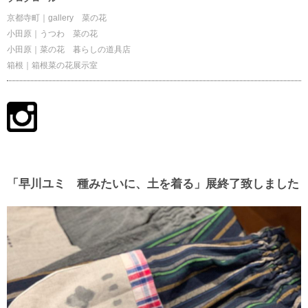
京都寺町｜gallery 菜の花
小田原｜うつわ 菜の花
小田原｜菜の花 暮らしの道具店
箱根｜箱根菜の花展示室
「早川ユミ 種みたいに、土を着る」展終了致しました