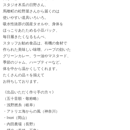
スタジオ木瓜の日野さん、
馬喰町の松野屋さんから届くのは
使いやすい道具いろいろ。
吸水性抜群の国産タオルや、身体を
ほっこりあたためる小豆パック、
毎日履きたくなるもんぺ、
スタッフお勧め食品は、有機の食材で
作られた美味しい味噌、ハーブの効いた
グリーンカレー、ラー油やマスタード、
季節のジャム、ハーブティーなど。
体を中から温かくしてくれます。
たくさんの品々を揃えて
お待ちしております。
《出品いただく作り手の方々》
（五十音順・敬称略）
・浅野撚糸（岐阜）
・アトリエ海からの風（神奈川）
・Inori（岡山）
・内田農場（長野）