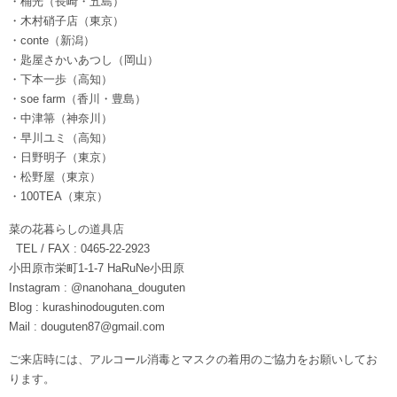
・桶光（長崎・五島）
・木村硝子店（東京）
・conte（新潟）
・匙屋さかいあつし（岡山）
・下本一歩（高知）
・soe farm（香川・豊島）
・中津箒（神奈川）
・早川ユミ（高知）
・日野明子（東京）
・松野屋（東京）
・100TEA（東京）
菜の花暮らしの道具店
TEL / FAX : 0465-22-2923
小田原市栄町1-1-7 HaRuNe小田原
Instagram : @nanohana_douguten
Blog : kurashinodouguten.com
Mail : douguten87@gmail.com
ご来店時には、アルコール消毒とマスクの着用のご協力をお願いしてお
ります。