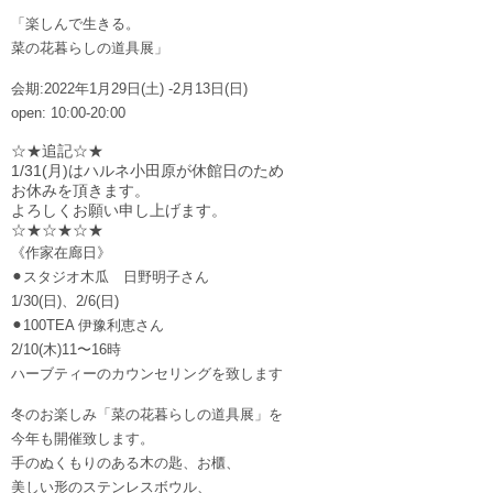
「楽しんで生きる。
菜の花暮らしの道具展」
会期:2022年1月29日(土) -2月13日(日)
open: 10:00-20:00
☆★追記☆★
1/31(月)はハルネ小田原が休館日のため
お休みを頂きます。
よろしくお願い申し上げます。
☆★☆★☆★
《作家在廊日》
⚫︎スタジオ木瓜 日野明子さん
1/30(日)、2/6(日)
⚫︎100TEA 伊豫利恵さん
2/10(木)11〜16時
ハーブティーのカウンセリングを致します
冬のお楽しみ「菜の花暮らしの道具展」を
今年も開催致します。
手のぬくもりのある木の匙、お櫃、
美しい形のステンレスボウル、