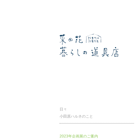
暮らしの道具店
日々
小田原ハルネのこと
2023年企画展のご案内