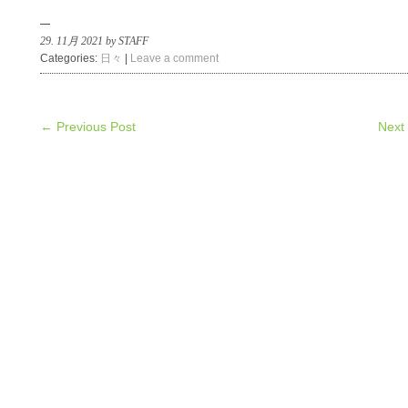
29. 11月 2021 by STAFF
Categories:
日々
|
Leave a comment
← Previous Post
Next