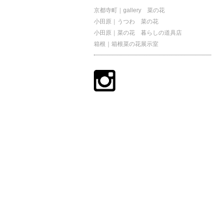
京都寺町｜gallery 菜の花
小田原｜うつわ 菜の花
小田原｜菜の花 暮らしの道具店
箱根｜箱根菜の花展示室