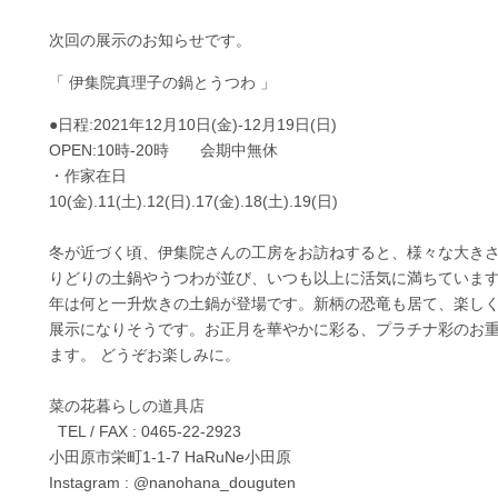
次回の展示のお知らせです。
「 伊集院真理子の鍋とうつわ 」
●日程:2021年12月10日(金)-12月19日(日)
OPEN:10時-20時 会期中無休
・作家在日
10(金).11(土).12(日).17(金).18(土).19(日)
冬が近づく頃、伊集院さんの工房をお訪ねすると、様々な大き
りどりの土鍋やうつわが並び、いつも以上に活気に満ちています
年は何と一升炊きの土鍋が登場です。新柄の恐竜も居て、楽し
展示になりそうです。お正月を華やかに彩る、プラチナ彩のお
ます。 どうぞお楽しみに。
菜の花暮らしの道具店
TEL / FAX : 0465-22-2923
小田原市栄町1-1-7 HaRuNe小田原
Instagram : @nanohana_douguten