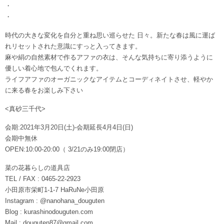
・
・
時代の大きな変化を自分と重ね思い巡らせた 日々。新たな春は風に運ば
れリセットされた意識にすっと入ってきます。
麻や絹の自然素材で作るアファの衣は、そんな気持ちに寄り添うように
優しい着心地で包んでくれます。
ライフアファのオーガニックなアイテムとコーディネイトさせ、軽やか
に来る春をお楽しみ下さい
<真砂三千代>
会期:2021年3月20日(土)-会期延長4月4日(日)
会期中無休
OPEN:10:00-20:00（ 3/21のみ19:00閉店）
菜の花暮らしの道具店
TEL / FAX : 0465-22-2923
小田原市栄町1-1-7 HaRuNe小田原
Instagram : @nanohana_douguten
Blog : kurashinodouguten.com
Mail : douguten87@gmail.com