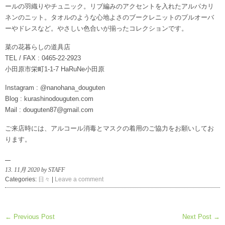
ールの羽織りやチュニック。リブ編みのアクセントを入れたアルパカリ
ネンのニット。タオルのような心地よさのブークレニットのプルオーバ
ーやドレスなど。やさしい色合いが揃ったコレクションです。
菜の花暮らしの道具店
TEL / FAX : 0465-22-2923
小田原市栄町1-1-7 HaRuNe小田原
Instagram : @nanohana_douguten
Blog : kurashinodouguten.com
Mail : douguten87@gmail.com
ご来店時には、アルコール消毒とマスクの着用のご協力をお願いしてお
ります。
13. 11月 2020 by STAFF
Categories:
日々
|
Leave a comment
← Previous Post
Next Post →