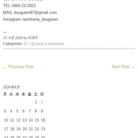
TEL 0465-22-2923
MAIL douguten87@gmail.com
Instagram nanohana_douguten
13. 4月 2020 by STAFF
Categories:
日々
|
Leave a comment
← Previous Post
Next Post →
2026年8月
月
火
水
木
金
土
日
1
2
3
4
5
6
7
8
9
10
11
12
13
14
15
16
17
18
19
20
21
22
23