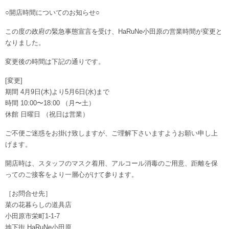
○開店時間についてのお知らせ○
この度の政府の緊急事態宣言を受け、HaRuNe小田原の営業時間が変更と
なりました。
変更後の時間は下記の通りです。
[変更]
期間 4月9日(木)より5月6日(水)まで
時間 10:00〜18:00 （月〜土）
休館 日曜日 （祝日は営業）
ご不便ご迷惑をお掛け致しますが、ご理解下さいますようお願い申し上
げます。
開店時は、スタッフのマスク着用、アルコール消毒のご用意、距離を保
ってのご接客をより一層心がけて参ります。
［お問合せ先］
菜の花暮らしの道具店
小田原市栄町1-1-7
地下街 HaRuNe小田原