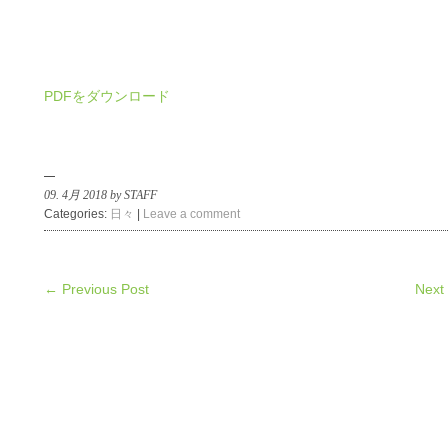
PDFをダウンロード
09. 4月 2018 by STAFF
Categories:
日々
|
Leave a comment
← Previous Post
Next