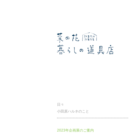
暮らしの道具店
日々
小田原ハルネのこと
2023年企画展のご案内