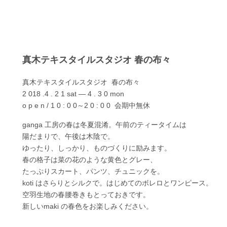
真木テキスタイルスタジオ 春の布々
真木テキスタイルスタジオ 春の布々
2 018
.4 .
2 1
sat ―
4
.
3 0
mon
o p e n / 1 0 : 0 0～2 0 : 0 0 会期中無休
ganga 工房の春は冬夏混淆。午前のティータイムは
陽だまりで、午後は木陰で。
ゆったり、しっかり、ものづくりに励みます。
春の格子は菜の花のような黄色とグレー、
たっぷりスカート、パンツ、チュニックを。
koti はさらりとシルクで。はじめてのボレロとワンピース。
空羽生地の春腰巻きもとっておきです。
新しいmaki の春色をお楽しみください。