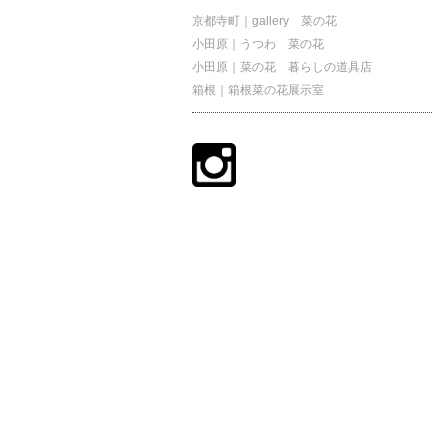
京都寺町｜gallery 菜の花
小田原｜うつわ 菜の花
小田原｜菜の花 暮らしの道具店
箱根｜箱根菜の花展示室