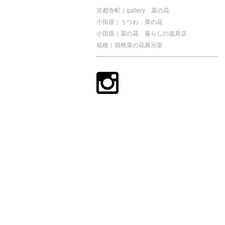
京都寺町｜gallery 菜の花
小田原｜うつわ 菜の花
小田原｜菜の花 暮らしの道具店
箱根｜箱根菜の花展示室