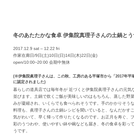
冬のあたたかな食卓 伊集院真理子さんの土鍋とう
2017.12.9 sat – 12.22 fri
作家在廊日/9日(土)10日(日)14日(木)22日(金)
open/10:00~20:00 会期中無休
(※伊集院眞理子さんは、この秋、工房のある平塚市から「2017年平
に認定されました)
暮らしの道具店では毎年冬が 近づくと伊集院眞理子さんの元気な
並びます。土鍋で炊くご飯が美味しいのはもちろん、蒸した野
みが凝縮され、いくらでも食べられそうです。手のかかりそう
料理も、眞理子さんの土鍋レシピを聞いていると、なんだかすこ
気がわいて、早く帰って作りたくなるのです。お正月を寿ぐ、フ
彩のうつわや、使いやすい鉢や碗なども届き、冬の食卓を彩っ
うです。