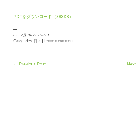
PDFをダウンロード（383KB）
07. 12月 2017 by STAFF
Categories:
日々
|
Leave a comment
← Previous Post
Next