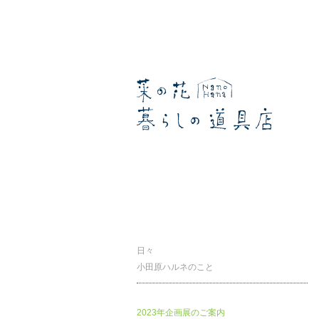
暮らしの道具店
日々
小田原ハルネのこと
2023年企画展のご案内