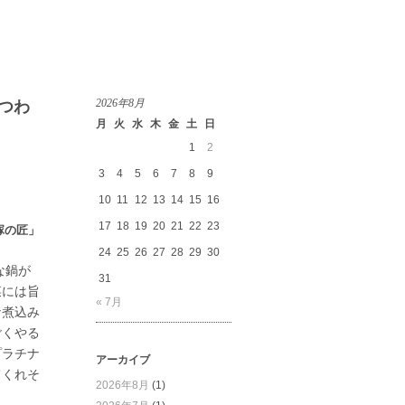
2026年8月
つわ
月
火
水
木
金
土
日
1
2
3
4
5
6
7
8
9
10
11
12
13
14
15
16
17
18
19
20
21
22
23
塚の匠」
24
25
26
27
28
29
30
鍋が
31
菜には旨
« 7月
な煮込み
゙くやる
゚ラチナ
アーカイブ
てくれそ
2026年8月
(1)