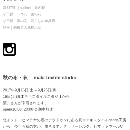
京都寺町｜gallery 菜の花
小田原｜うつわ 菜の花
小田原｜菜の花 暮らしの道具店
箱根｜箱根菜の花展示室
秋の布・衣 -maki textile studio-
2017年9月16日/土 – 9月25日/月
16日(土)真木テキスタイルスタジオから
酒井さんが来店されます。
open/10:00~20:00 会期中無休
北インド、ヒマラヤの麓のデラドゥンにある真木テキスタイルganga工房
から、今年も秋の衣が、届きます。タッサーシルク、ヒマラヤウールや