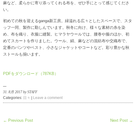
麻など、柔らかに寄り添ってくれる布を、ぜひ手にとって感じてくださ
い。
初めての秋を迎えるganga新工房。緑溢れる広々としたスペースで、スタ
ッフ一同、製作に勤しんでいます。秋冬に向け、様々な素材の糸を染
め、布を織り、衣服に縫製。ヒマラヤウールでは、腰巻や服のほか、初
めてスカートを作りました。ウール、絹、麻などの混紡布や交織布で、
定番のパンツやベスト、小さなジャケットやコートなど。彩り豊かな秋
ストールも揃います。
PDFをダウンロード（787KB）
31. 8月 2017 by STAFF
Categories:
日々
|
Leave a comment
← Previous Post
Next Post →