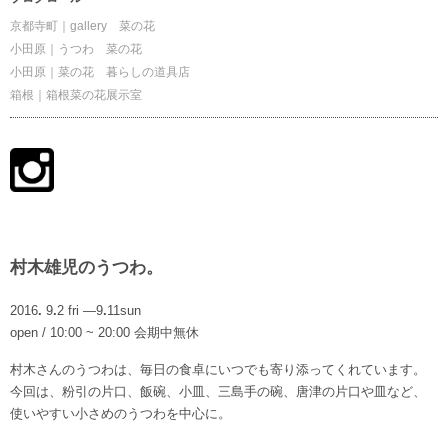
京都寺町｜gallery 菜の花
小田原｜うつわ 菜の花
小田原｜菜の花 暮らしの道具店
箱根｜箱根菜の花展示室
村木雄児のうつわ。
2016
.
9
.
2
fri
―
9
.
11
sun
open
/
10
:
00
~
20
:
00
会
期
中
無
休
村木さんのうつわは、毎日の食卓にいつでも寄り添ってくれています。
今回は、粉引の片口、飯碗、小皿、三島手の碗、唐津の片口や皿など、
使いやすい小さめのうつわを中心に。