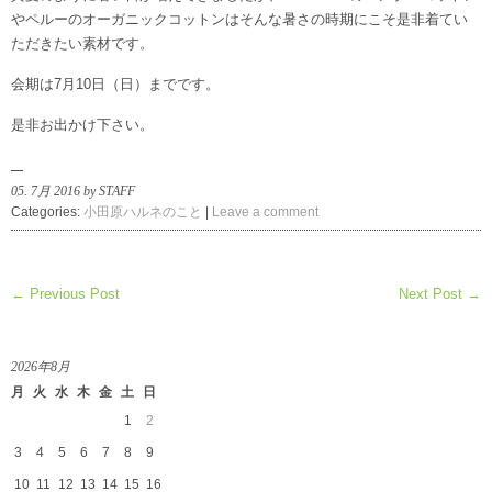
やペルーのオーガニックコットンはそんな暑さの時期にこそ是非着てい
ただきたい素材です。
会期は7月10日（日）までです。
是非お出かけ下さい。
05. 7月 2016 by STAFF
Categories:
小田原ハルネのこと
|
Leave a comment
← Previous Post
Next Post →
2026年8月
月
火
水
木
金
土
日
1
2
3
4
5
6
7
8
9
10
11
12
13
14
15
16