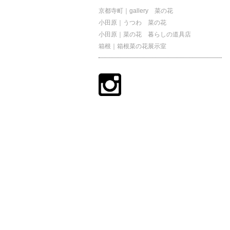
京都寺町｜gallery 菜の花
小田原｜うつわ 菜の花
小田原｜菜の花 暮らしの道具店
箱根｜箱根菜の花展示室