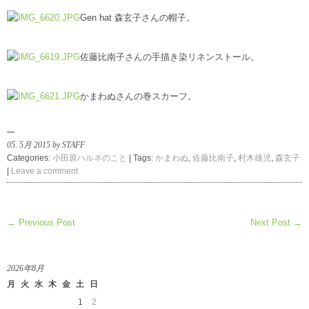
Gen hat 森玄子さんの帽子。
佐藤比南子さんの手描き染リネンストール。
かまわぬさんの巻スカーフ。
05. 5月 2015 by STAFF
Categories:
小田原ハルネのこと
| Tags:
かまわぬ
,
佐藤比南子
,
村木雄児
,
森玄子
|
Leave a comment
← Previous Post
Next Post →
2026年8月
月
火
水
木
金
土
日
1
2