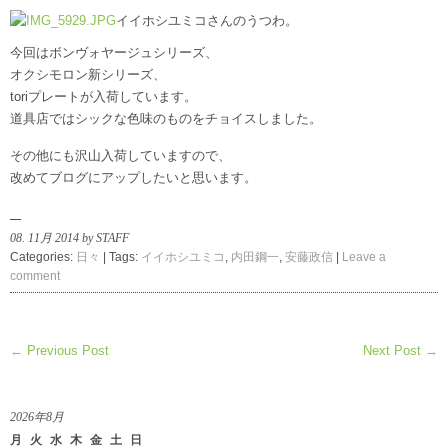
イイホシユミコさんのうつわ。
今回はボンヴォヤージュシリーズ、
オクシモロン新シリーズ、
toriプレートが入荷しています。
道具店ではシックな色味のものをチョイスしました。
その他にも沢山入荷していますので、
改めてブログにアップしたいと思います。
08. 11月 2014 by STAFF
Categories:
日々
| Tags:
イイホシユミコ
,
内田鋼一
,
安藤政信
|
Leave a
comment
← Previous Post
Next Post →
2026年8月
月
火
水
木
金
土
日