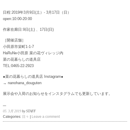
日程:2019年3月9日(土）- 3月17日（日）
open:10:00-20:00
作家在廊日:9日(土) 、17日(日)
［開催店舗］
小田原市栄町1-1-7
HaRuNe小田原 菜の花ヴィレッジ内
菜の花暮らしの道具店
TEL:0465-22-2923
●菜の花暮らしの道具店 Instagram●
→ nanohana_douguten
展示会や入荷のお知らせをインスタグラムでも更新しています。
05. 3月 2019
by STAFF
Categories:
日々
|
Leave a comment