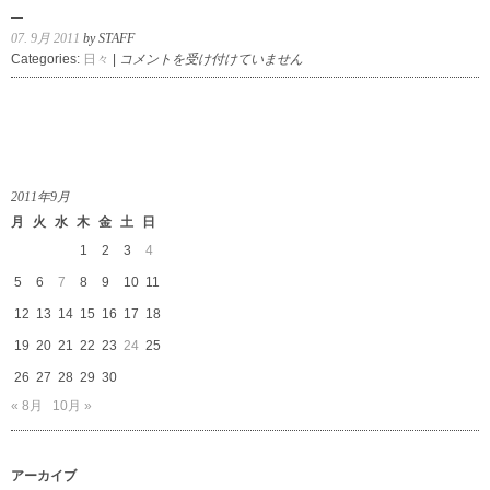
07. 9月 2011
by STAFF
大
Categories:
日々
|
コメントを受け付けていません
阪
タ
カ
シ
マ
ヤ
2011年9月
は
月
火
水
木
金
土
日
1
2
3
4
5
6
7
8
9
10
11
12
13
14
15
16
17
18
19
20
21
22
23
24
25
26
27
28
29
30
« 8月
10月 »
アーカイブ