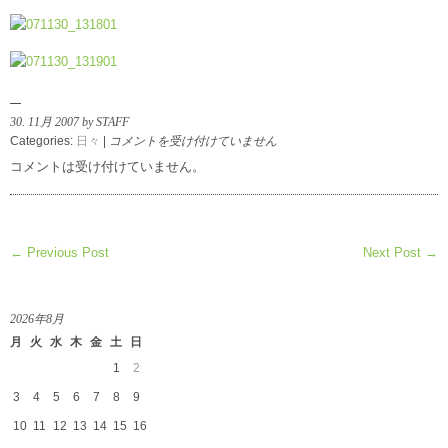
30. 11月 2007 by STAFF
鯉
Categories:
日々
|
コメントを受け付けていません
江
コメントは受け付けていません。
明
さ
ん
の
← Previous Post
Next Post →
器
は
2026年8月
月
火
水
木
金
土
日
1
2
3
4
5
6
7
8
9
10
11
12
13
14
15
16