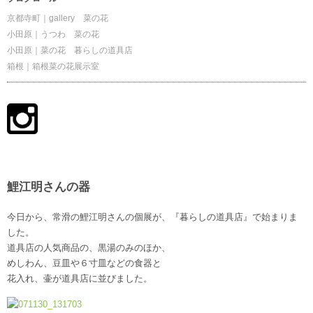
京都寺町｜gallery 菜の花
小田原｜うつわ 菜の花
小田原｜菜の花 暮らしの道具店
箱根｜箱根菜の花展示室
鯉江明さんの器
今日から、常滑の鯉江明さんの個展が、『暮らしの道具店』で始まりま
した。
道具店の人気商品の、黒湯のみのほか、
めしわん、豆皿や６寸皿などの食器と
花入れ、壷が道具店に並びました。